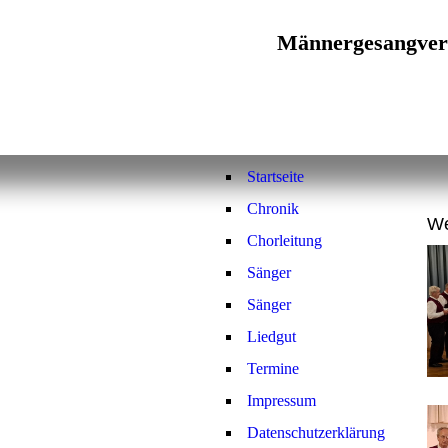
Männergesangver
Singen macht mü
Startseite
Chronik
We
Chorleitung
Sänger
Sänger
Liedgut
Termine
Impressum
Datenschutzerklärung